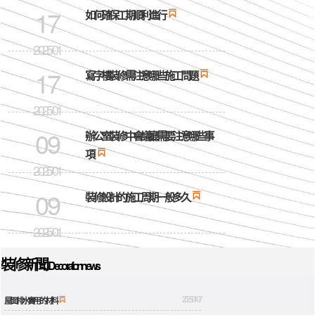

如何確保工期順利進行

寫字樓裝修需注意哪些施工問題
辦公室裝修中會議廳需要注意哪些事

項

裝修設計的施工周期一般多久
裝修新聞
Decoration news
2025-01-07

屋面排水實用的材料