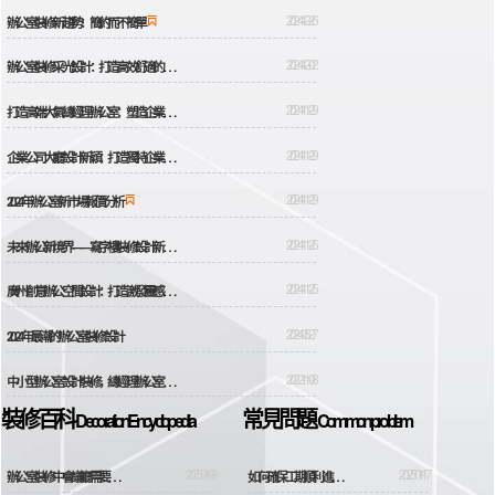
2024-12-26

辦公室裝修新趨勢：簡約而不簡單
辦
公室裝修采光設計：打造高效舒適的工作環境
2024-12-02

打
造高端大氣總經理辦公室：塑造企業形象與領袖風范的完美結合
2024-11-29

企
業公司大廳設計新穎：打造獨特企業形象的首要門戶
2024-11-29

2024-11-29

2024年辦公室新市場報價分析
未
來辦公新境界——寫字樓裝修設計新創意
2024-11-26

廣
州創意辦公空間設計：打造激發靈感的未來工作場所
2024-11-25

2024-05-27
2024年最潮的辦公室裝修設計
中
小型辦公室設計裝修，總經理辦公室與辦公區布置
2022-11-08
裝修百科
常見問題
Decoration Encyclopedia
C
ommon problem
辦
公室裝修中會議廳需要注意哪些事項
2025-01-09
如
何確保工期順利進行
2025-01-17

