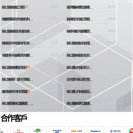
2025-01-09
寫
字樓裝修需注意哪些施工問題
2025-01-17


辦公室裝修施工流程
無
塵車間采用的地面材料?
2025-01-07
裝
修設計的施工周期一般多久
2025-01-09


辦
公室裝修設計的基本原則
2024-12-30
裝
修中關于強弱電問題
2025-01-09


裝
修設計中地面材料的多樣選擇
2024-12-21
辦
公室裝修如何合理安排成本預算
2025-01-07


地
面材料中金剛砂和地膠的區別
2024-12-21
辦
公室裝修設計如何節省成本
2025-01-07


2024-12-02
辦
公樓如何做好防火措施
2025-01-07


辦公室裝修樓板的設計
辦
公室裝修：提升空間格調的藝術與實踐
2024-12-02
如
何提升辦公室空間格調
2025-01-07


2024-12-02
辦
公樓公共休息區如何布局
2025-01-07


廠房裝修中材料的預選
辦
公樓里電梯位置優選：策略與實踐
2024-11-29
辦
公樓會客間位置講究
2025-01-07


合作客戶