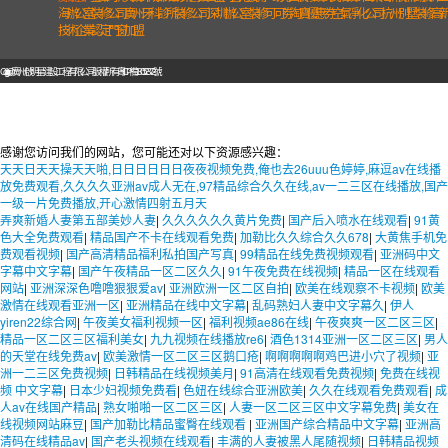
海辦公室裝修公司
廣州牙科診所裝修公司
深圳辦公室裝修
可可劵-淘寶優惠券
空氣凈化公司
杭州別墅裝修
高新
技術企業認定
門窗加盟
Copyright @ 廣州啟明星建設工程有限公司 版權所有
粵ICP備18052372號
感谢您访问我们的网站，您可能还对以下资源感兴趣：
天天日天天操天天啪,日日日日日日夜夜视频免费,俺也去26uuu色婷婷,麻逗av在线播
放免费观看,久久久久亚洲av成人无在,97精品综合久久在线,av一二三区在线播放,国产
一级一片免费播放,开心激情四射五月天
弄爽新婚人妻第五部美妙人妻
|
久久久久久久黄片免费
|
国产后入喷水在线观看
|
91黄
色大全免费观看
|
精品国产不卡在线观看免费
|
加勒比久久综合久久678
|
大黄焦手机免
费观看视频
|
国产高清精品福利私拍国产写真
|
99精品在线免费视频观看
|
亚洲码中文
字幕中文字幕
|
国产午夜精品一区二区久久
|
91午夜免费在线视频
|
精品一区在线观看
网站
|
亚洲深深色噜噜狠狠爱av
|
亚洲欧洲一区二区自拍
|
欧美在线观察不卡视频
|
欧美
激情在线观看亚洲一区
|
亚洲精品在线中文字幕
|
乱码熟妇人妻中文字幕久
|
伊人
yiren22综合网
|
午夜美女福利视频一区
|
福利视频ae86在线
|
午夜爽爽一区二区三区
|
精品一区二区三区福利美女
|
九九视频在线播放re6
|
酒色1314亚洲一区二区三区
|
男人
的天堂在线免费av
|
欧美激情一区二区三区鹅口疮
|
啊啊啊啊啊鸡巴进小穴了视频
|
亚
洲一二三区免费视频
|
日韩精品在线视频美月
|
91高清在线观看免费视频
|
免费在线视
频 中文字幕
|
日本少妇视频免费看
|
色妞在线综合亚洲欧美
|
久久在线观看免费观看
|
成
人av在线国产精品
|
熟女啪啪一区二区三区
|
人妻一区二区三区中文字幕免费
|
美女在
线视频网站麻豆
|
国产加勒比精品蜜臀在线观看
|
亚洲国产综合精品中文字幕
|
亚洲高
清码在线精品av
|
国产老头视频在线观看
|
丰满的人妻被黑人尾随视频
|
日韩精品视频