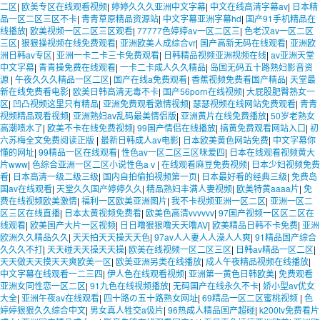
二区
|
欧美专区在线观看视频
|
婷婷久久久亚洲中文字幕
|
中文在线高清字幕av
|
日本精
品一区二区三区不卡
|
青青草原精品资源站
|
中文字幕亚洲字幕hd
|
国产91手机精品在
线播放
|
欧美视频一区二区三区观看
|
77777色婷婷av一区二区三
|
色老汉av一区二区
三区
|
狠狠操视频在线免费观看
|
亚洲欧美人成综合vr
|
国产高新无码在线观看
|
亚洲欧
洲日韩av专区
|
亚洲一卡二卡三卡免费观看
|
日韩精品视频亚洲视频在线
|
av亚洲天堂
中文字幕
|
青青操免费在线观看
|
一卡二卡成人久久精品
|
岛国无码五十路熟妇影音资
源
|
午夜久久久精品一区二区
|
国产在线a免费观看
|
香蕉视频免费看国产精品
|
天堂最
新在线免费看电影
|
欧美日韩高清无毒不卡
|
国产56porn在线视频
|
大屁股肥臀熟女一
区
|
凹凸视频这里只有精品
|
亚洲免费观看激情视频
|
瑟瑟视频在线网站免费观看
|
青青
视频精品观看视频
|
亚洲熟妇av乱码最美情侣版
|
亚洲黄片在线免费播放
|
50岁老熟女
高潮喷水了
|
欧美不卡在线免费视频
|
99国产情侣在线播放
|
搞黄免费观看网站入口
|
初
六苏梅全文免费阅读正版
|
最新日韩成人av电影
|
日本欧美黄色网站免费
|
中文字幕你
懂的网址
|
99精品一区在线观看
|
性色av一区二区三区咪爱四
|
日本在线观看视频黄大
片www
|
色综合亚洲一区二区小说性色aⅴ
|
在线观看麻豆免费视频
|
日本少妇视频免费
看
|
日本高清一级二级三级
|
国内自拍偷拍视频第一页
|
日本最好看的经典三级
|
免费岛
国av在线观看
|
天堂久久国产婷婷久久
|
精品熟妇丰满人妻视频
|
欧美特黄aaaa片
|
免
费在线视频欧美激情
|
福利一区欧美亚洲图片
|
我不卡视频亚洲一区二区
|
亚洲一区二
区三区在线直播
|
日本太黄视频免费看
|
欧美色高清vvvvvv
|
97国产视频一区区二区在
线观看
|
欧美国产大片一区视频
|
日日噜狠狠噜天天噜AV
|
欧美精品日韩不卡免费
|
亚洲
欧洲久久精品久久
|
天天拍天天操天天色
|
97av人人妻人人澡人人爽
|
91精品国产综合
久久久不打
|
天天碰天天操天天操
|
欧美在线视频一区二区三区
|
日韩av精品一区二区
|
天天做天天摸天天爽欧美一区
|
欧美亚洲另类在线播放
|
成人午夜精品视频在线播放
|
中文字幕在线观看一二三四
|
伊人色在线观看视频
|
亚洲第一黄色日韩欧美
|
免费观看
亚洲女同性恋一区二区
|
91九色在线视频播放
|
无码国产在线永久不卡
|
娇小型av优女
大全
|
亚洲午夜av在线观看
|
四十路の五十路熟女网址
|
69精品一区二区蜜桃视频
|
色
婷婷狠狠久久综合中文
|
男女真人牲交a伋片
|
96热成人精品国产超碰
|
k200tv免费看片