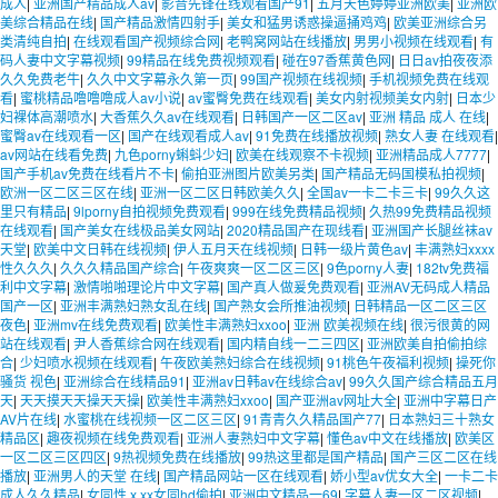
成人
|
亚洲国产精品成人av
|
影音先锋在线观看国产91
|
五月天色婷婷亚洲欧美
|
亚洲欧
美综合精品在线
|
国产精品激情四射手
|
美女和猛男诱惑操逼捅鸡鸡
|
欧美亚洲综合另
类清纯自拍
|
在线观看国产视频综合网
|
老鸭窝网站在线播放
|
男男小视频在线观看
|
有
码人妻中文字幕视频
|
99精品在线免费视频观看
|
碰在97香蕉黄色网
|
日日av拍夜夜添
久久免费老牛
|
久久中文字幕永久第一页
|
99国产视频在线视频
|
手机视频免费在线观
看
|
蜜桃精品噜噜噜成人av小说
|
av蜜臀免费在线观看
|
美女内射视频美女内射
|
日本少
妇裸体高潮喷水
|
大香蕉久久av在线观看
|
日韩国产一区二区av
|
亚洲 精品 成人 在线
|
蜜臀av在线观看一区
|
国产在线观看成人av
|
91免费在线播放视频
|
熟女人妻 在线观看
|
av网站在线看免费
|
九色porny蝌蚪少妇
|
欧美在线观察不卡视频
|
亚洲精品成人7777
|
国产手机av免费在线看片不卡
|
偷拍亚洲图片欧美另类
|
国产精品无码国模私拍视频
|
欧洲一区二区三区在线
|
亚洲一区二区日韩欧美久久
|
全国av一卡二卡三卡
|
99久久这
里只有精品
|
9lporny自拍视频免费观看
|
999在线免费精品视频
|
久热99免费精品视频
在线观看
|
国产美女在线极品美女网站
|
2020精品国产在现线看
|
亚洲国产长腿丝袜av
天堂
|
欧美中文日韩在线视频
|
伊人五月天在线视频
|
日韩一级片黄色av
|
丰满熟妇xxxx
性久久久
|
久久久精品国产综合
|
午夜爽爽一区二区三区
|
9色porny人妻
|
182tv免费福
利中文字幕
|
激情啪啪理论片中文字幕
|
国产真人做爰免费观看
|
亚洲AV无码成人精品
国产一区
|
亚洲丰满熟妇熟女乱在线
|
国产熟女会所推油视频
|
日韩精品一区二区三区
夜色
|
亚洲mv在线免费观看
|
欧美性丰满熟妇xxoo
|
亚洲 欧美视频在线
|
很污很黄的网
站在线观看
|
尹人香蕉综合网在线观看
|
国内精自线一二三四区
|
亚洲欧美自拍偷拍综
合
|
少妇喷水视频在线观看
|
午夜欧美熟妇综合在线视频
|
91桃色午夜福利视频
|
操死你
骚货 视色
|
亚洲综合在线精品91
|
亚洲av日韩av在线综合av
|
99久久国产综合精品五月
天
|
天天摸天天操天天操
|
欧美性丰满熟妇xxoo
|
国产亚洲av网址大全
|
亚洲中字幕日产
AV片在线
|
水蜜桃在线视频一区二区三区
|
91青青久久精品国产77
|
日本熟妇三十熟女
精品区
|
趣夜视频在线免费观看
|
亚洲人妻熟妇中文字幕
|
懂色av中文在线播放
|
欧美区
一区二区三区四区
|
9热视频免费在线播放
|
99热这里都是国产精品
|
国产三区二区在线
播放
|
亚洲男人的天堂 在线
|
国产精品网站一区在线观看
|
娇小型av优女大全
|
一卡二卡
成人久久精品
|
女同性ⅹxx女同hd偷拍
|
亚洲中文精品一69
|
字幕人妻一区二区视频
|