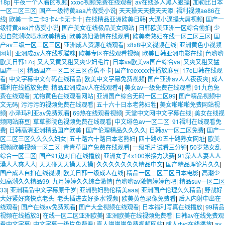
18p
|
午夜一个人看的视频
|
xxoo视频免费在线观看
|
av在线多人黑人狠操
|
加勒比日本
一区二区三区
|
国产一级特黄aaa片做受小说
|
天天操天天摸天天添
|
福利视频ae86在
线
|
欧美一卡二卡3卡4卡无卡十
|
在线精品亚洲欧美日韩
|
大逼小逼操大屌视频
|
国产一
级特黄aaa片做受小说
|
国产美女在线极品美女网站
|
日韩欧美亚洲一区综合偷拍
|
少
妇自慰潮吹喷水欧美精品
|
欧美熟妇激情在线观看
|
欧美老熟妇在线一区二区三区
|
国
产av三级一区二区三区
|
亚洲成人资源在线观看
|
x8x8中文视频在线
|
亚洲黄色小视频
网址
|
亚洲成av人在线视猫咪
|
欧美专区在线观看视频
|
欧美日韩亚洲电影在线
|
色哟哟
欧美日韩17c
|
又大又黄又粗又爽少妇毛片
|
日本va欧美va国产综合va
|
又爽又粗又猛
国产一区
|
精品国产一区二区三区香蕉不卡
|
国产freexxxx性播放麻豆
|
17c日韩在线观
看
|
中文字幕中文有码在线精品
|
欧美中文字幕免费视频
|
国产亚洲av人人夜夜爽
|
成人
福利在线播放免费
|
精品亚洲成av人在线观看4
|
美女av一级免费在线观看
|
91九色免
费在线观看
|
尤物黄色在线观看网站
|
亚洲国产综合无码一区二区99
|
国产精品视频中
文无码
|
污污污的视频免费在线观看
|
五十六十日本老熟妇牲
|
美女啪啪啪免费网站视
频
|
小泽玛利亚av免费观看
|
69热在线观看视频
|
天堂中文网中文字幕在线
|
美女在线视
频网站麻豆
|
草草影院色视频免费在线观看
|
中文绯色av一区二区
|
91福利在线观看免
费
|
日韩高清亚洲精品国产欧美
|
国产伦理精品久久久久
|
日韩av一区二区免费
|
国产一
区二区三区久久久久妇女
|
五十路六十路日本老熟妇
|
四十路の五十路熟女网址
|
欧美
视频欧美视频一区二区
|
青青草国产免费在线观看
|
一级毛片试看三分钟
|
50岁熟女乱
综合一区二区
|
国产91边对白在线播放
|
亚洲女子4x100米接力决赛
|
91澡人人妻人人
澡人人爽人人
|
天天碰天天操天天操
|
久久久久久久久精品中文
|
国产精品理论片久久
|
国产成人自拍在线视频
|
欧美日韩一级成人在线
|
精品一区二区三区日本电影
|
高潮少
妇高潮久久精品99
|
九月婷婷久久综合激情
|
色哟哟av激情婷婷色吧
|
精品suv一区二区
33
|
亚洲精品中文字幕原千岁
|
亚洲熟妇熟伦精美aaa
|
亚洲国产伦理久久精品
|
野战好
大好紧好爽快点老头
|
老头插进去好多水'视频
|
欧美黄色录像免费看
|
后入内射中出在
线观看
|
国产在线av免费观看
|
国产大全视频在线观看
|
日本福利写真在线播放
|
99精品
视频在线播放3
|
在线一区二区亚洲欧美
|
亚洲欧美在线视频免费看
|
日韩av在线免费观
看中文字幕
|
中文字幕一级片免费看
|
真人啪啪啪免费视频网站
|
成人dvd在线播放
|
av