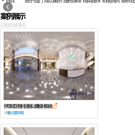
首頁
關于我們
成功案例
服務保障
精英團隊
新聞資訊
聯系我
案例展示
case works
伊頂成生物科技辦公樓設計裝修

分類: [
辦公室/寫字樓