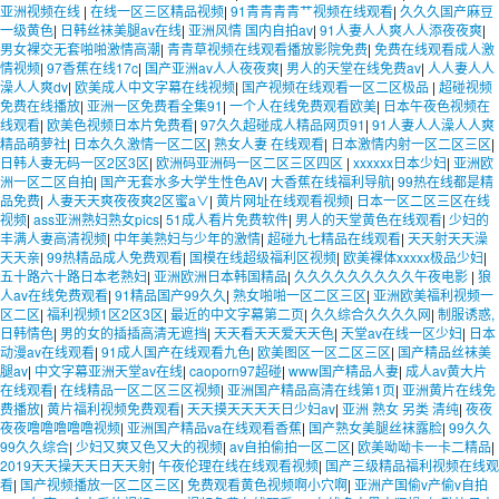
亚洲视频在线
|
在线一区三区精品视频
|
91青青青青艹视频在线观看
|
久久久国产麻豆
一级黄色
|
日韩丝袜美腿av在线
|
亚洲风情 国内自拍av
|
91人妻人人爽人人添夜夜爽
|
男女裸交无套啪啪激情高潮
|
青青草视频在线观看播放影院免费
|
免费在线观看成人激
情视频
|
97香蕉在线17c
|
国产亚洲av人人夜夜爽
|
男人的天堂在线免费av
|
人人妻人人
澡人人爽dv
|
欧美成人中文字幕在线视频
|
国产视频在线观看一区二区极品
|
超碰视频
免费在线播放
|
亚洲一区免费看全集91
|
一个人在线免费观看欧美
|
日本午夜色视频在
线观看
|
欧美色视频日本片免费看
|
97久久超碰成人精品网页91
|
91人妻人人澡人人爽
精品萌萝社
|
日本久久激情一区二区
|
熟女人妻 在线观看
|
日本激情内射一区二区三区
|
日韩人妻无码一区2区3区
|
欧洲码亚洲码一区二区三区四区
|
xxxxxx日本少妇
|
亚洲欧
洲一区二区自拍
|
国产无套水多大学生性色AV
|
大香蕉在线福利导航
|
99热在线都是精
品免费
|
人妻天天爽夜夜爽2区蜜a∨
|
黄片网址在线观看视频
|
日本一区二区三区在线
视频
|
ass亚洲熟妇熟女pics
|
51成人看片免费软件
|
男人的天堂黄色在线观看
|
少妇的
丰满人妻高清视频
|
中年美熟妇与少年的激情
|
超碰九七精品在线观看
|
天天射天天澡
天天亲
|
99热精品成人免费观看
|
国模在线超级福利区视频
|
欧美裸体xxxxx极品少妇
|
五十路六十路日本老熟妇
|
亚洲欧洲日本韩国精品
|
久久久久久久久久久午夜电影
|
狼
人av在线免费观看
|
91精品国产99久久
|
熟女啪啪一区二区三区
|
亚洲欧美福利视频一
区二区
|
福利视频1区2区3区
|
最近的中文字幕第二页
|
久久综合久久久久网
|
制服诱惑,
日韩情色
|
男的女的插插高清无遮挡
|
天天看天天爱天天色
|
天堂av在线一区少妇
|
日本
动漫av在线观看
|
91成人国产在线观看九色
|
欧美图区一区二区三区
|
国产精品丝袜美
腿av
|
中文字幕亚洲天堂av在线
|
caoporn97超碰
|
www国产精品人妻
|
成人av黄大片
在线观看
|
在线精品一区二区三区视频
|
亚洲国产精品高清在线第1页
|
亚洲黄片在线免
费播放
|
黄片福利视频免费观看
|
天天摸天天天天日少妇av
|
亚洲 熟女 另类 清纯
|
夜夜
夜夜噜噜噜噜噜视频
|
亚洲国产精品va在线观看香蕉
|
国产熟女美腿丝袜露脸
|
99久久
99久久综合
|
少妇又爽又色又大的视频
|
av自拍偷拍一区二区
|
欧美呦呦卡一卡二精品
|
2019天天操天天日天天射
|
午夜伦理在线在线观看视频
|
国产三级精品福利视频在线观
看
|
国产视频播放一区二区三区
|
免费观看黄色视频啊小穴啊
|
亚洲产国偷v产偷v自拍