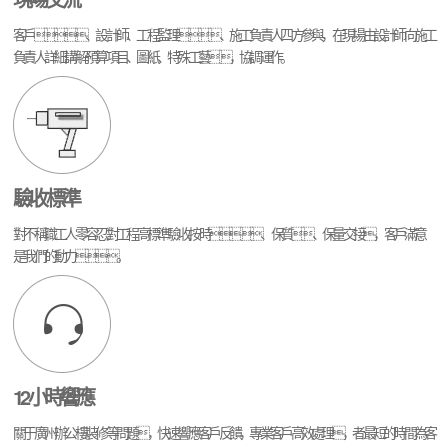
客戶、設計師、工程監理、施工負責人四方參與，在現場由設計師向施工
負責人詳細講解預算項目、圖紙、特殊工藝，協調運作。
驗收標準
對不稱職工人零容忍,對工程高標準驗收,按時、保質、保量交接，客戶滿意
是我們的動力。
12小時響應
關于廣州辦公樓裝修等問題，快速響應客戶反饋，專業客戶高效處理，者最短的時間為客