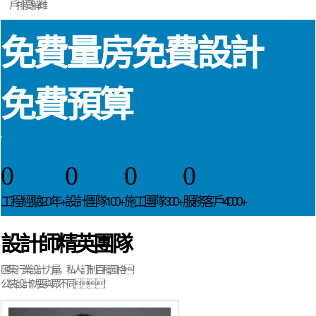
戶排憂解難
免費量房
免費設計
免費預算
0
0
0
0
工程經驗20年+
設計團隊100+
施工團隊300+
服務客戶4000+
設計師精英團隊
匯集行業設計力量，私人訂制百種風格！
公裝設計就要與眾不同！