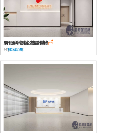
廣州匯利科創辦公樓設計裝修

分類: [
辦公室/寫字樓