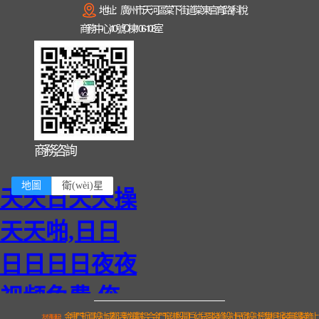
地址：廣州市天河區棠下街道棠東官育路(科悅
商務中心)10號C棟106-108室
商務咨詢
金庫門
折頁設計
成都活動策劃
鋁合金門窗
港股開戶
幼兒園裝修設計
民宿設計
密集柜拆裝
無錫裝飾
上
友情鏈接：