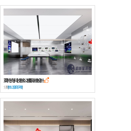
萊特克科技辦公樓裝修設計

分類: [
辦公室/寫字樓