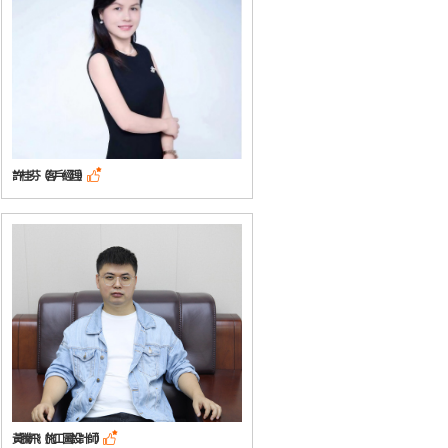
許桂芬（客戶經理）

黃騰飛（施工圖設計師）
