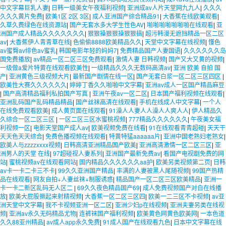
中文字幕巨乳人妻
|
日韩一级美女午夜福利视频
|
亚洲成av人片天堂网九九人
|
久久久
久久久黄片免费
|
欧美1区 2区 3区
|
成人亚洲国产综合精品91
|
大香蕉在线欧美观看
|
久草久费绿色在线资源站
|
国产无套水多大学生性色AV
|
啪啪啪啪啪啪啪在线观看
|
亚
洲国产成人精品久久久久久久久
|
狠狠操狠狠操狠狠搞
|
超污韩漫无遮挡精品一区二区
av
|
大香蕉伊人青青草在线
|
色偷偷8888欧美精品久久
|
天堂中文字幕在线视频
|
懂色
av蜜臀av绯色av蜜乳
|
韩国电影年轻的妈妈7
|
免费精品国产人妻国语
|
久久久久久久岛
国免费播放
|
av精品一区二区三区免费观看
|
激情人妻 日韩视频
|
国产又大又黄的视频
|
一级做a爱片特黄在线观看欧美性
|
一级精品久久久无数码高清av
|
亚洲 欧美 自拍 国
产
|
亚洲黄色三级视频大片
|
最新国产剧情在线一区
|
国产无套白浆一区二区三区四区
|
欧美性大赛久久久久久久
|
婷婷丁香久久啪啪中文字幕
|
亚洲av成人一区国产精品麻豆
|
国产高清精品福利私拍国产写真
|
亚洲午夜av一区二区
|
日本国产福利视频在线观看
|
亚洲乱码国产乱码精品精品
|
国产丝袜高清在线观看
|
手机在线成人中文字幕
|
一个人
在线免费观看欧美
|
成人黄页面在线观看
|
91澡人人妻人人澡人人爽人人
|
伊人精品久
久综合一区二区三区
|
一区二区三区水蜜桃视频
|
777精品久久久久久久
|
午夜美女福
利视频一区
|
电影天堂国产成人av
|
欧美视频免费在线看
|
91在线观看青青超碰
|
天天干
天天色天天综合
|
免费色播视频在线观看
|
特黄特猛aaaaaa片
|
亚洲中国老熟妇老熟女
|
欧美人与zzzzxxxx视频
|
日韩高清亚洲精品国产欧美
|
亚洲高清激情一区二区三区
|
亚
洲男人的天堂 在线
|
97超碰视人妻系列
|
亚洲国产最新免费av
|
看国产电视剧免费的网
站
|
蜜桃视频av在线观看网站
|
国内精品久久久久久久aa护
|
欧美另类视频第二页
|
日韩
av卡一卡二卡三不卡
|
99久久亚洲国产精品
|
丰满的人妻被黑人尾随视频
|
99国产热精
品在线观看
|
网友自拍+人妻丝袜+制服诱惑
|
精品国产一区二区三区欧美精品
|
亚洲一
卡一卡二新区乱码无人区二
|
69久久夜色精品国产69
|
成人免费视频国产对白在线播
放
|
欧美大屁股撅起来射精视频
|
大香蕉一区二区三区四
|
欧美一二三区不卡视频
|
av亚
洲天堂中文字幕
|
我不卡视频亚洲一区二区
|
亚洲少妇p在线视频
|
亚洲夫妻另类在线视
频
|
亚洲av永久无码精品尤物
|
连裤袜国产福利视频
|
欧美黄色网黄色欧美网
|
一本色道
久久88亚州精品
|
av成人app永久免费
|
91成人国产在线观看九色
|
日本中文字幕在线