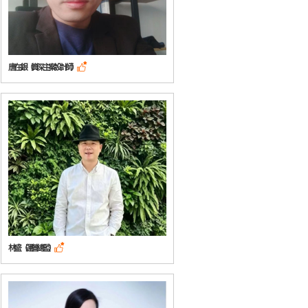
唐在銀（資深主案設計師）

林盛（運營總監）
